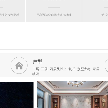
果图助您找到灵感
用心甄选全球优质环保材料
一站式
式
户型
二居
三居
四居及以上
复式
别墅大宅
家居
软装