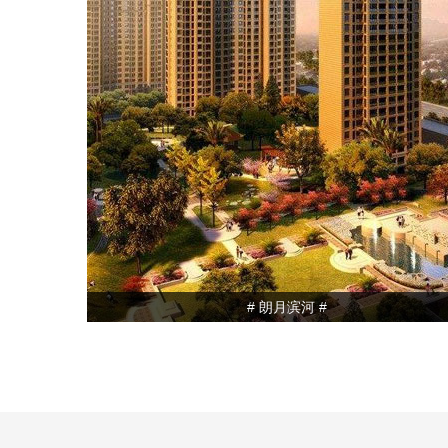
# 朗月滨河 #