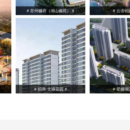
# 苏州樾府（湖山樾苑） #
# 云语铂
# 招商·文禧花园 #
# 星樾湖