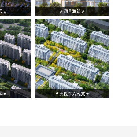
园 #
# 润月雅筑 #
滨 #
# 天悦东方雅苑 #