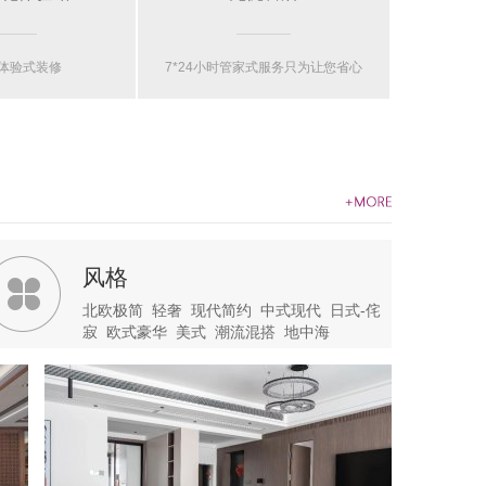
体验式装修
7*24小时管家式服务只为让您省心
风格
北欧极简
轻奢
现代简约
中式现代
日式-侘
寂
欧式豪华
美式
潮流混搭
地中海