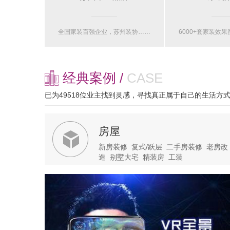
全国家装百强企业，苏州装协……
6000+套家装效
经典案例 /
CASE
已为49518位业主找到灵感，寻找真正属于自己的生活方
房屋
新房装修
复式/跃层
二手房装修
老房改
造
别墅大宅
精装房
工装