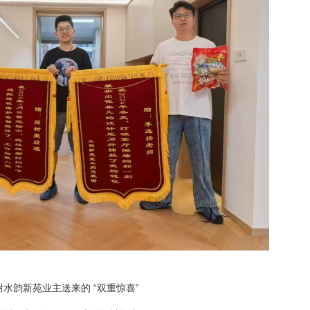
谢水韵新苑业主送来的 “双重惊喜”