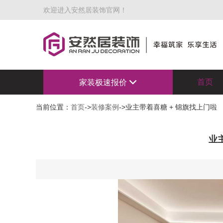
欢迎进入安然居装饰官网！
首页
家装极速报价
当前位置：
首页
->
装修案例
->业主带着喜糖 + 锦旗找上门啦
业