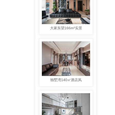
大家东望166m²实景
独墅湾140㎡酒店风