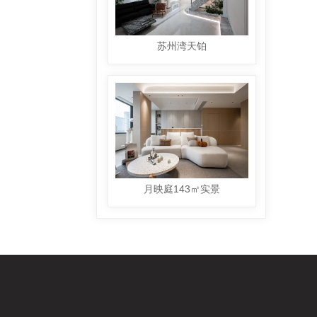
苏州湾天铂
月映庭143㎡实景