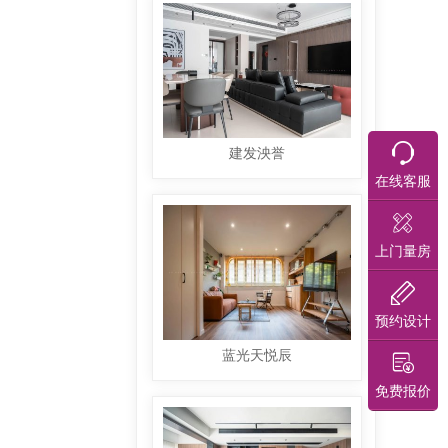
建发泱誉
在线客服
上门量房
预约设计
蓝光天悦辰
免费报价