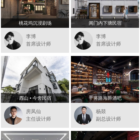
桃花坞沉浸剧场
阊门内下塘民宿
李博
李博
首席设计师
首席设计师
西山 • 今舍民宿
干将路海爵酒吧
房凤仙
杨燚
主任设计师
副总设计师