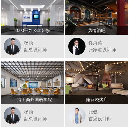
1000平办公室装修
风情酒吧
杨燚
佟海英
副总设计师
张家港设计师
上海工商外国语学院
露营烧烤店
杨燚
张健
副总设计师
首席设计师