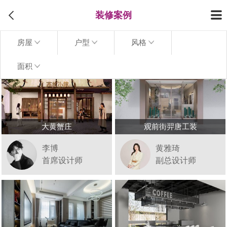
装修案例
房屋
户型
风格
面积
大黄蟹庄
观前街羿唐工装
李博
黄雅琦
首席设计师
副总设计师