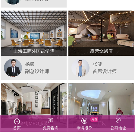
上海工商外国语学院
露营烧烤店
杨燚
张健
副总设计师
首席设计师
免费
十全街MEO服装店
工装
首页
免费咨询
申请报价
公司地址