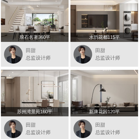
琅石名著360平
水韵花都115平
田甜
田甜
总监设计师
总监设计师
苏州湾景苑160平
新康花园120平
田甜
田甜
总监设计师
总监设计师