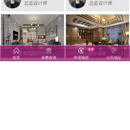
总监设计师
总监设计师
免费
贵都花园170平
阿卡迪亚
首页
免费咨询
申请报价
公司地址
田甜
田甜
总监设计师
总监设计师
中南锦苑167平
旭辉美澜城