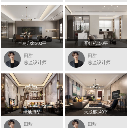
半岛印象300平
胥虹苑150平
田甜
田甜
总监设计师
总监设计师
绿地博墅
大成郡140平
田甜
田甜