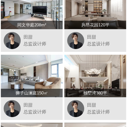
同文华庭208m²
兴昂花园120平
田甜
田甜
总监设计师
总监设计师
狮子山澜庭150㎡
独墅湾380平
田甜
田甜
总监设计师
总监设计师