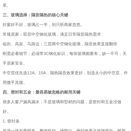
里。
三、玻璃选择：隔音隔热的核心关键
封窗好不好，玻璃占一半，别只听商家忽悠。
常规居家：双层中空钢化玻璃，满足日常隔音隔热需求
临街、高架、马路边：三层两中空钢化玻璃，隔音效果直接翻倍
刚需必看细节：必须带3C钢化标识，每块玻璃都要有，缺一不可，关
乎居家安全。
中空层优先选12A、15A，隔热隔音效果更好，别选太小的中空层，作
用微乎其微。
四、密封和五金：最容易被忽略的耐用关键
很多人窗户漏风漏水，不是玻璃和型材的问题，是密封和五金没做
好。
1. 密封条
首选一体折弯胶条，整体性好，缝隙少，密封效果远超拼接款，耐用