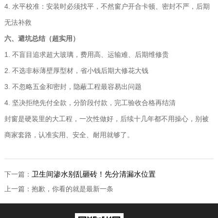
4. 水平校准：安装时必须找平，不然窗户开合卡顿、密封不严，后期
无法补救
六、避坑总结（超实用）
1. 不盲目追求超大玻璃，费用高、运输难、后期维修贵
2. 不选非标薄壁厚型材，省小钱后期大修花大钱
3. 不忽略五金和密封，隐蔽工程最容易出问题
4. 坚决拒绝先付全款，分阶段付款，完工验收合格再结清
封窗是硬装里的大工程，一次性做好，后续十几年都不用操心，别被
商家套路，认准实用、安全、耐用就够了。
卫生间渗水别乱砸砖！先分清漏水位置
下一篇：
上一篇：抱歉，你看的就是最新一条