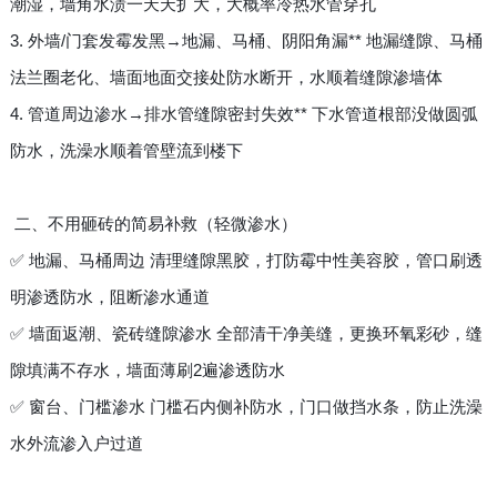
潮湿，墙角水渍一天天扩大，大概率冷热水管穿孔
3. 外墙/门套发霉发黑→地漏、马桶、阴阳角漏** 地漏缝隙、马桶
法兰圈老化、墙面地面交接处防水断开，水顺着缝隙渗墙体
4. 管道周边渗水→排水管缝隙密封失效** 下水管道根部没做圆弧
防水，洗澡水顺着管壁流到楼下
二、不用砸砖的简易补救（轻微渗水）
✅ 地漏、马桶周边 清理缝隙黑胶，打防霉中性美容胶，管口刷透
明渗透防水，阻断渗水通道
✅ 墙面返潮、瓷砖缝隙渗水 全部清干净美缝，更换环氧彩砂，缝
隙填满不存水，墙面薄刷2遍渗透防水
✅ 窗台、门槛渗水 门槛石内侧补防水，门口做挡水条，防止洗澡
水外流渗入户过道