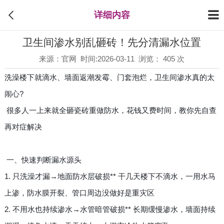
详细内容
卫生间渗水别乱砸砖！先分清漏水位置
来源：官网 时间:2026-03-11 浏览： 405 次
洗澡楼下就滴水、墙面返潮发霉、门套泡烂，卫生间渗水真的太
闹心?
很多人一上来就全砸瓷砖重做防水，花钱又费时间，教你先自查
再对症解决
一、快速判断漏水源头
1. 只洗澡才漏→地面防水层破损** 干几天楼下不滴水，一用水马
上渗，防水膜开裂、管口周边没做好是重灾区
2. 不用水也持续渗水→水管暗管破损** 长期缓慢渗水，墙面持续