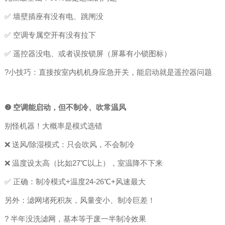
✅ 墙壁插座有没有电、跳闸没
✅ 空调专属空开有没有拉下
✅ 遥控器没电、或者误按锁屏（屏幕有小锁图标）
?小技巧：直接按室内机机身应急开关，能启动就是遥控器问题
❷ 空调能启动，但不制冷、吹常温风
别怪机器！大概率是模式选错
❌ 送风/除湿模式：只会吹风，不会制冷
❌ 温度设太高（比如27℃以上），室温降不下来
✅ 正确：制冷模式+温度24-26℃+风速最大
另外：滤网堵死积灰，风量变小、制冷巨差！
? 半年没洗滤网，基本等于废一半制冷效果