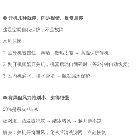
❸ 开机几秒就停、闪烁报错、反复启停
这是空调自我保护，不是故障
常见原因：
1. 室外机被挡住、暴晒、散热太差 → 高温保护停机
2. 刚开机频繁开关机，机器启动自我延时（等3分钟自动恢复）
3. 室内机滴水、排水管堵 → 触发漏水保护
❹ 有风但风力特别小、凉得很慢
99%是积灰+结冰
滤网脏、蒸发器积灰 → 结冰堵风 → 越开越不凉
解决：关机开窗通风，化冰后清洗滤网，立刻恢复