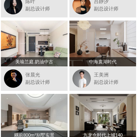
陈叶
吕静汐
副总设计师
副总设计师
美瑜兰庭.奶油中古
中海寰湖时代
张晨光
王美洲
副总设计师
副总设计师
耦前800m²别墅实景
九龙仓时代上城140