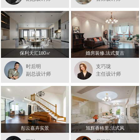
保利天汇180㎡
婚房装修.法式复古
时后明
支巧珑
副总设计师
主任设计师
彤云嘉卉实景
旭辉香格里.法式风