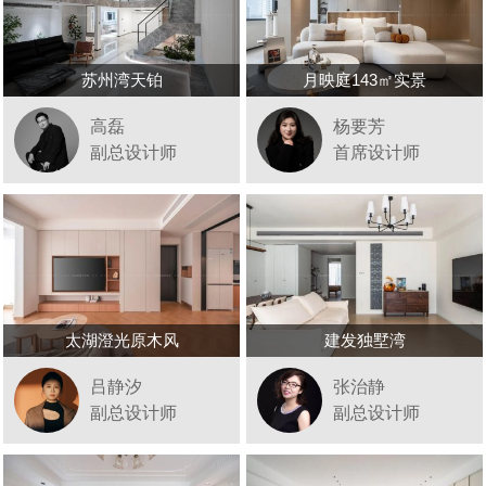
苏州湾天铂
月映庭143㎡实景
高磊
杨要芳
副总设计师
首席设计师
太湖澄光原木风
建发独墅湾
吕静汐
张治静
副总设计师
副总设计师