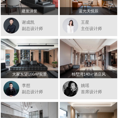
建发泱誉
蓝光天悦辰
谢成凯
王星
副总设计师
主任设计师
大家东望166m²实景
独墅湾140㎡酒店风
李想
姚瑶
副总设计师
首席设计师