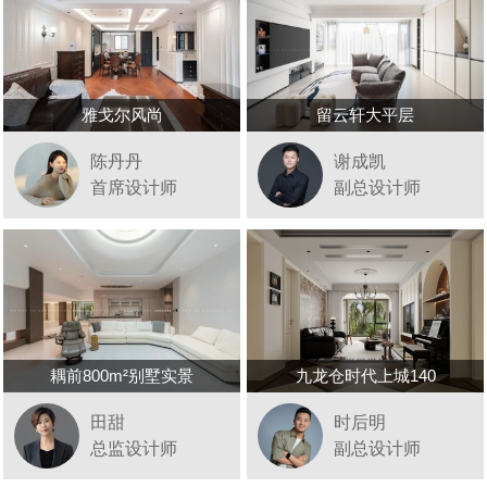
雅戈尔风尚
留云轩大平层
陈丹丹
谢成凯
首席设计师
副总设计师
耦前800m²别墅实景
九龙仓时代上城140
田甜
时后明
总监设计师
副总设计师