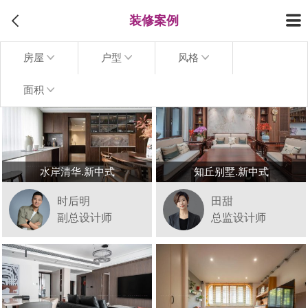
装修案例
房屋
户型
风格
面积
水岸清华.新中式
知丘别墅.新中式
时后明
田甜
副总设计师
总监设计师