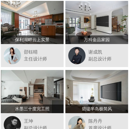
保利湖畔云上实景
万科金品家园
邵钰晴
谢成凯
主任设计师
副总设计师
水墨三十度完工照
碧堤半岛极简风
王坤
陈丹丹
副总设计师
首席设计师