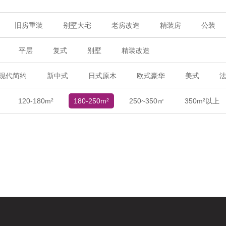
旧房重装
别墅大宅
老房改造
精装房
公装
平层
复式
别墅
精装改造
现代简约
新中式
日式原木
欧式豪华
美式
120-180m²
180-250m²
250~350㎡
350m²以上