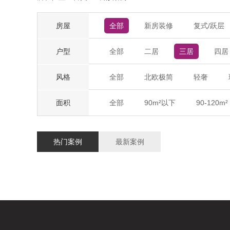
房屋
全部
新房装修
复式/跃层
户型
全部
二居
三居
四居
风格
全部
北欧极简
轻奢
面积
全部
90m²以下
90-120m²
热门案例
最新案例