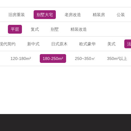
旧房重装
别墅大宅
老房改造
精装房
公装
平层
复式
别墅
精装改造
现代简约
新中式
日式原木
欧式豪华
美式
120-180m²
180-250m²
250~350㎡
350m²以上