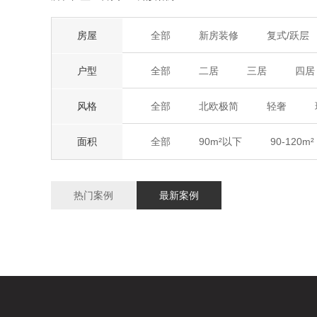
房屋
全部
新房装修
复式/跃层
户型
全部
二居
三居
四居
风格
全部
北欧极简
轻奢
面积
全部
90m²以下
90-120m²
热门案例
最新案例