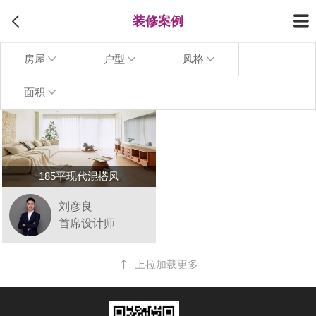
装修案例
房屋
户型
风格
面积
185平现代混搭风
刘彦良
首席设计师
上拉加载更多