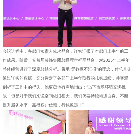
会议进程中，各部门负责人依次登台，详实汇报了本部门上半年的工
作成果。随后，安然居装饰集团总经理付祥平登台，对2025年上半年
整体经营进行了深度总结分析。秉承“无数据不汇报”的理念，付总首先
通过详实的数据，充分肯定了各部门上半年取得的扎实成绩，并客观
剖析了工作中的得失。他更掷地有声地指出：“当下市场环境充满挑
战，但是对于我们来说空间依旧很大，我们仍要持续精进自身、不断
提升服务水平，赢得客户信赖，行稳致远！”