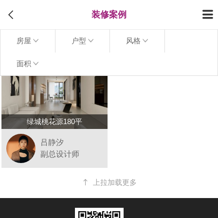
装修案例
房屋
户型
风格
面积
绿城桃花源180平
吕静汐
副总设计师
上拉加载更多