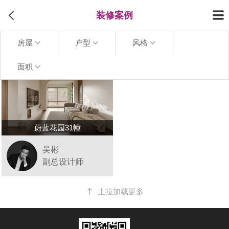
装修案例
房屋
户型
风格
面积
蔚蓝花园31幢
吴彬
副总设计师
上拉加载更多