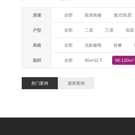
房屋
全部
新房装修
复式/跃层
户型
全部
二居
三居
四居
风格
全部
北欧极简
轻奢
面积
全部
90m²以下
90-120m²
热门案例
最新案例