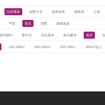
旧房重装
别墅大宅
老房改造
精装房
公装
平层
复式
别墅
精装改造
现代简约
新中式
日式原木
欧式豪华
美式
120-180m²
180-250m²
250~350㎡
350m²以上