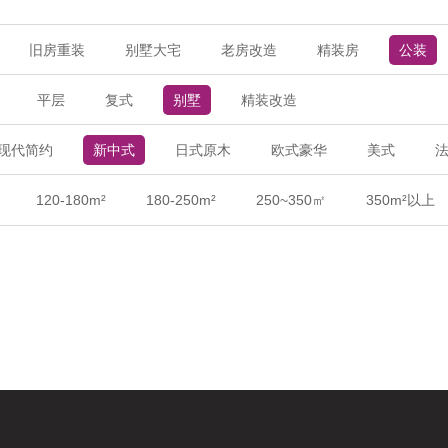
旧房重装
别墅大宅
老房改造
精装房
公装
平层
复式
别墅
精装改造
现代简约
新中式
日式原木
欧式豪华
美式
120-180m²
180-250m²
250~350㎡
350m²以上