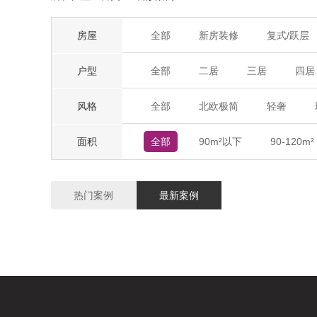
房屋
全部
新房装修
复式/跃层
户型
全部
二居
三居
四居
风格
全部
北欧极简
轻奢
面积
全部
90m²以下
90-120m²
热门案例
最新案例