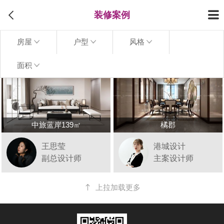
装修案例
房屋
户型
风格
面积
中旅蓝岸139㎡
橘郡
王思莹
港城设计
副总设计师
主案设计师
上拉加载更多