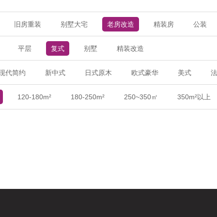
旧房重装
别墅大宅
老房改造
精装房
公装
平层
复式
别墅
精装改造
现代简约
新中式
日式原木
欧式豪华
美式
120-180m²
180-250m²
250~350㎡
350m²以上