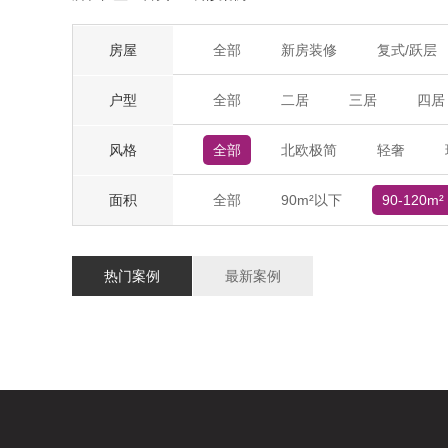
房屋
全部
新房装修
复式/跃层
户型
全部
二居
三居
四居
风格
全部
北欧极简
轻奢
面积
全部
90m²以下
90-120m²
热门案例
最新案例