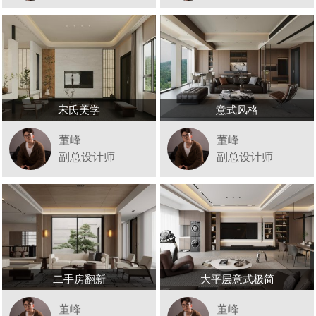
宋氏美学
意式风格
董峰
董峰
副总设计师
副总设计师
二手房翻新
大平层意式极简
董峰
董峰