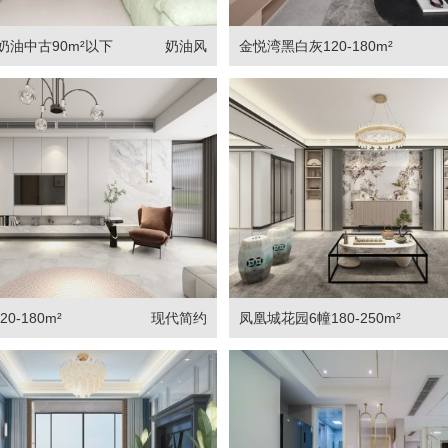
奶油中古90m²以下
奶油风
金悦湾黑白灰120-180m²
0-180m²
现代简约
凤凰城花园6幢180-250m²