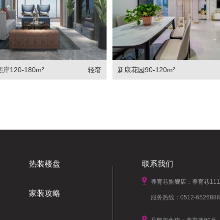
120-180m²
轻奢
新康花园90-120m²
热装楼盘
联系我们
养育巷旗舰店：养育巷11
家装攻略
服务热线：0512-6526888