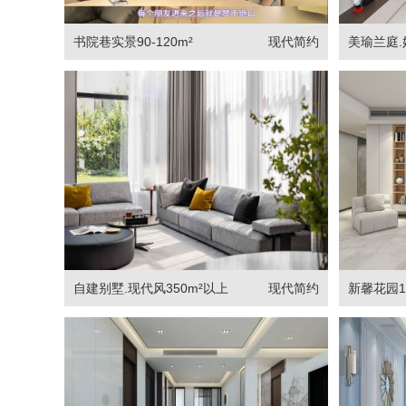
书院巷实景90-120m²
现代简约
美瑜兰庭.
自建别墅.现代风350m²以上
现代简约
新馨花园12