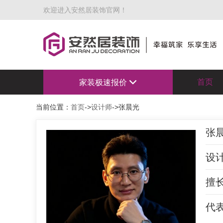
欢迎进入安然居装饰官网！
首页
家装极速报价
当前位置：
首页
->
设计师
->张晨光
张
设
擅
代