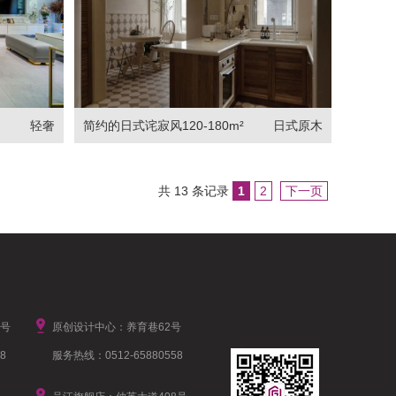
轻奢
简约的日式诧寂风120-180m²
日式原木
共 13 条记录
1
2
下一页
1号
原创设计中心：养育巷62号
8
服务热线：0512-65880558