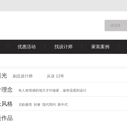
请选择
优惠活动
找设计师
家装案例
晨光
副总设计师
从业 12年
计理念
有人有情感的地方才叫做家，做有温度的设计
长风格
北欧极简 轻奢 现代简约 新中式
表作品