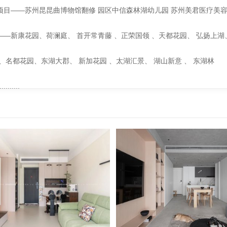
项目——苏州昆昆曲博物馆翻修 园区中信森林湖幼儿园 苏州美君医疗美容 
——新康花园、荷澜庭、 首开常青藤 、正荣国领 、天都花园、 弘扬上湖
 、名都花园、东湖大郡、 新加花园 、太湖汇景、 湖山新意 、 东湖林
.........