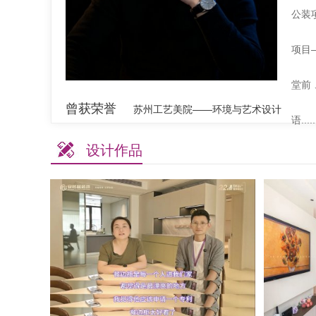
公装
项目
堂前
曾获荣誉
苏州工艺美院——环境与艺术设计
语......
设计作品