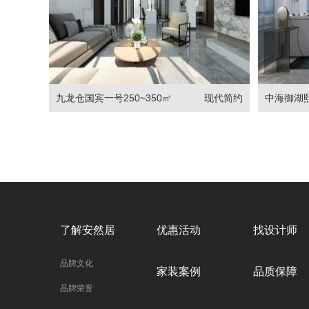
九龙仓国宾一号250~350㎡
现代简约
中海御湖熙岸
了解安然居
优惠活动
找设计师
品牌文化
家装案例
品质保障
品牌荣誉