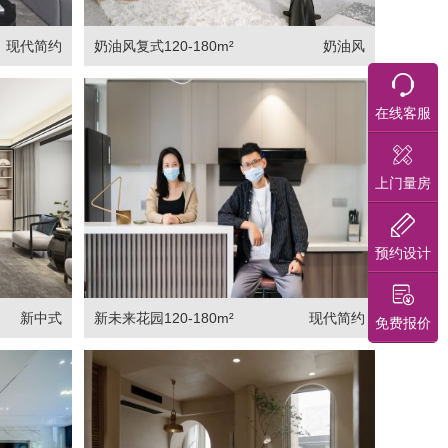
现代简约
奶油风复式120-180m²
奶油风
在线客服
上门量房
预约设计
新中式
新未来花园120-180m²
现代简约
免费报价