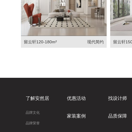
留云轩120-180m²
现代简约
留云轩150
了解安然居
优惠活动
找设计师
品牌文化
家装案例
品质保障
品牌荣誉