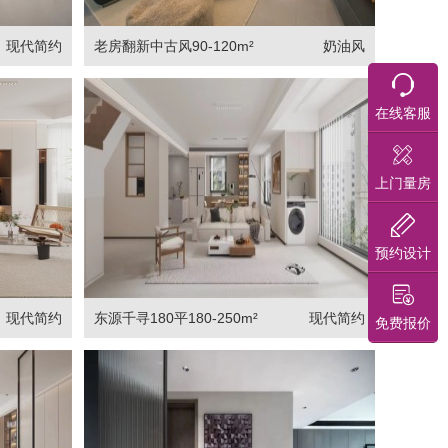
现代简约
老房翻新中古风90-120m²
奶油风
在线客服
上门量房
预约设计
现代简约
东源千寻180平180-250m²
现代简约
免费报价