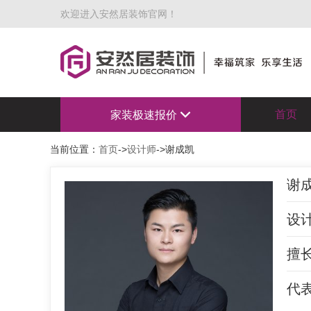
欢迎进入安然居装饰官网！
首页
家装极速报价
当前位置：
首页
->
设计师
->谢成凯
谢
设
擅
代