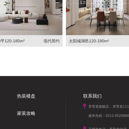
平120-180m²
现代简约
太阳城湖邑120-180m²
热装楼盘
联系我们
养育巷旗舰店：养育巷11
家装攻略
服务热线：0512-6526888