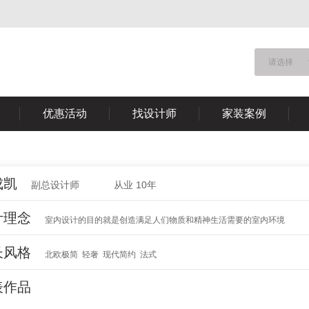
请选择
优惠活动
找设计师
家装案例
成凯
副总设计师
从业 10年
计理念
室内设计的目的就是创造满足人们物质和精神生活需要的室内环境
长风格
北欧极简 轻奢 现代简约 法式
表作品