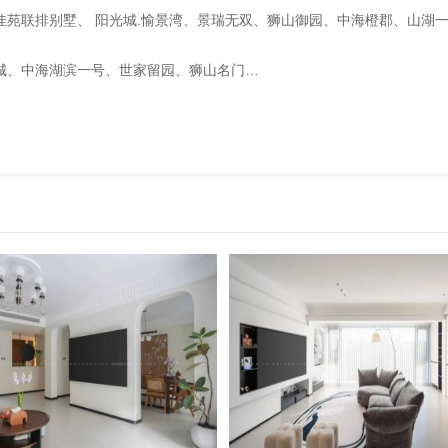
佳苑联排别墅、 阳光城.愉景湾、景瑞无双、狮山御园、中海橙郡、山湖
城、中海湖滨一号、世家留园、狮山名门…