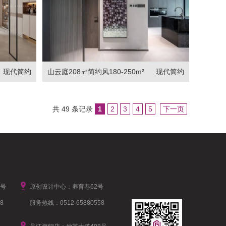
现代简约
山云庭208㎡简约风180-250m²
现代简约
共 49 条记录
1
2
3
4
5
下一页
1号
原创设计中心：养育巷62号
8
服务热线：0512-65880558