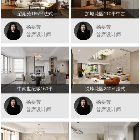
望湖苑165平法式
加城花园110平中古
杨要芳
杨要芳
首席设计师
首席设计师
中南世纪城160平
悦峰花园240㎡法式
杨要芳
杨要芳
首席设计师
首席设计师