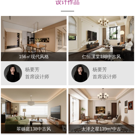
设计作品
156㎡现代风格
仁恒溪棠188中古风
杨要芳
杨要芳
首席设计师
首席设计师
翠樾庭138中古风
太泽之星139m²中古