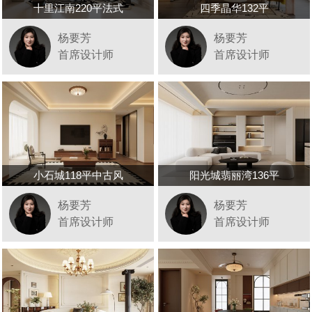
十里江南220平法式
四季晶华132平
杨要芳
杨要芳
首席设计师
首席设计师
小石城118平中古风
阳光城翡丽湾136平
杨要芳
杨要芳
首席设计师
首席设计师