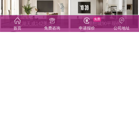
免费
太湖天成142美式
理想城90平现代
首页
免费咨询
申请报价
公司地址
杨要芳
杨要芳
首席设计师
首席设计师
星屿仁恒180平
绿地香奈180m²
杨要芳
杨要芳
首席设计师
首席设计师