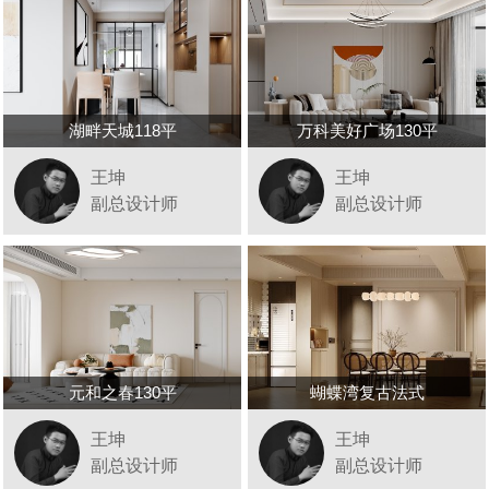
湖畔天城118平
万科美好广场130平
王坤
王坤
副总设计师
副总设计师
元和之春130平
蝴蝶湾复古法式
王坤
王坤
副总设计师
副总设计师