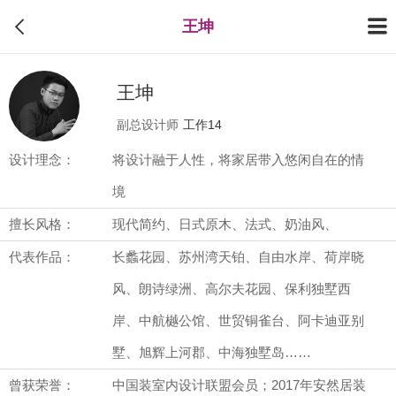
王坤
王坤
副总设计师
工作14
设计理念：
将设计融于人性，将家居带入悠闲自在的情
境
擅长风格：
现代简约、日式原木、法式、奶油风、
代表作品：
长蠡花园、苏州湾天铂、自由水岸、荷岸晓
风、朗诗绿洲、高尔夫花园、保利独墅西
岸、中航樾公馆、世贸铜雀台、阿卡迪亚别
墅、旭辉上河郡、中海独墅岛……
曾获荣誉：
中国装室内设计联盟会员；2017年安然居装