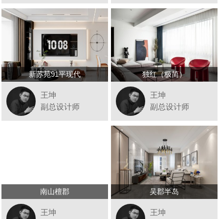
新苏苑91平现代
独红（极简）
王坤
王坤
副总设计师
副总设计师
南山檀郡
吴郡半岛
王坤
王坤