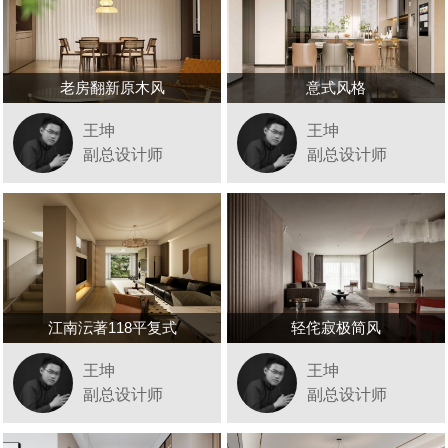
老房翻新原木风
意式风格
王坤
王坤
副总设计师
副总设计师
江南沄著118平复式
轻侘寂极简风
王坤
王坤
副总设计师
副总设计师