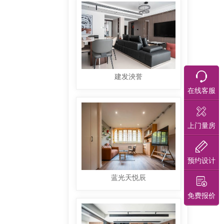
建发泱誉
在线客服
上门量房
预约设计
蓝光天悦辰
免费报价