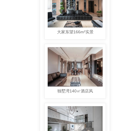
大家东望166m²实景
独墅湾140㎡酒店风