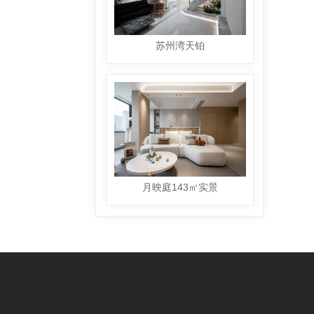
苏州湾天铂
月映庭143㎡实景