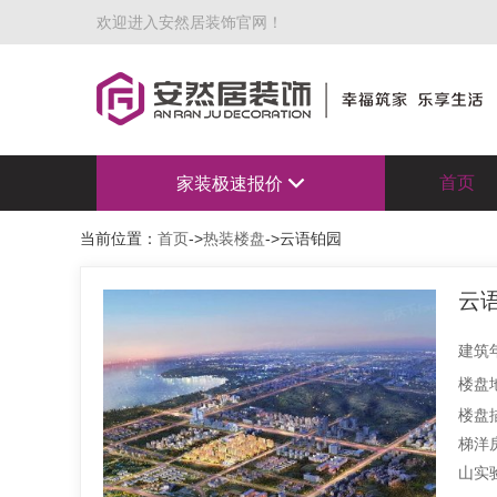
欢迎进入安然居装饰官网！
首页
家装极速报价
当前位置：
首页
->
热装楼盘
->云语铂园
云
建筑年
楼盘
楼盘
梯洋房
山实