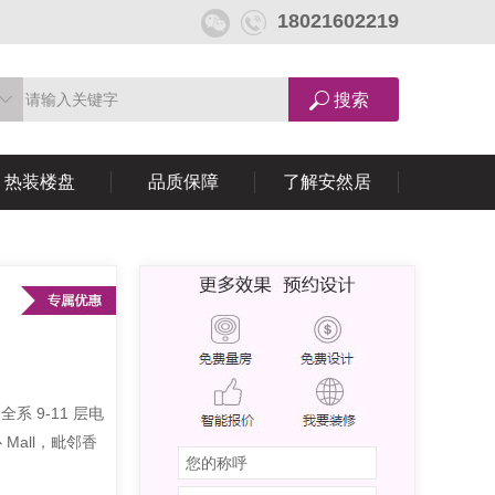
18021602219
热装楼盘
品质保障
了解安然居
 9-11 层电
Mall，毗邻香