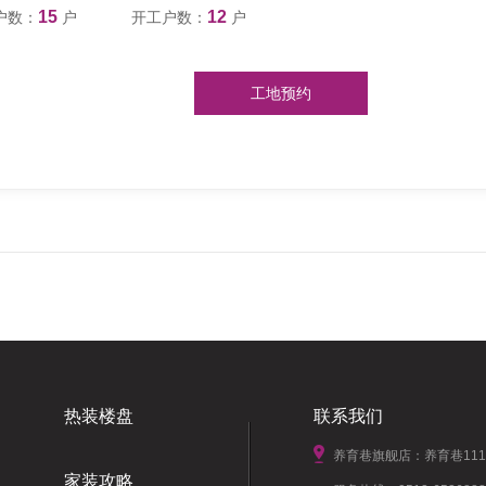
15
12
户数：
户
开工户数：
户
工地预约
热装楼盘
联系我们
养育巷旗舰店：养育巷11
家装攻略