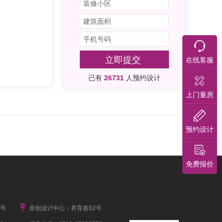
立即提交
在线客服
已有
26731
人预约设计
上门量房
预约设计
免费报价
1号
原创设计中心：养育巷62号