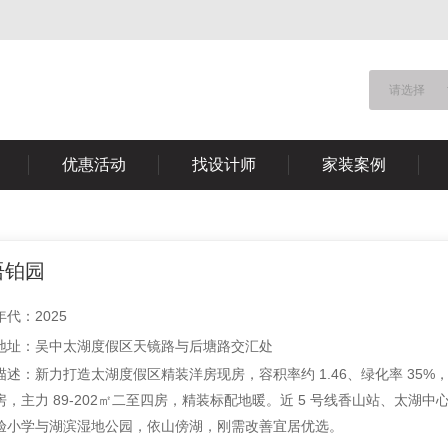
请选择
优惠活动
找设计师
家装案例
语铂园
代：2025
地址：吴中太湖度假区天镜路与后塘路交汇处
描述：新力打造太湖度假区精装洋房现房，容积率约 1.46、绿化率 35%，全系
，主力 89-202㎡二至四房，精装标配地暖。近 5 号线香山站、太湖中心 
验小学与湖滨湿地公园，依山傍湖，刚需改善宜居优选。