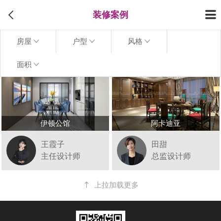
装修案例
房屋
户型
风格
面积
伊顿公馆
阿卡迪亚
王霞子
田甜
主任设计师
总监设计师
上拉加载更多